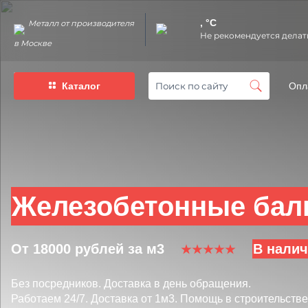
, °C
Металл от производителя
Не рекомендуется делат
в Москве
Каталог
Опл
Железобетонные бал
От 18000 рублей за м3
В нали
Без посредников.
Доставка в день обращения.
Работаем 24/7.
Доставка от 1м3.
Помощь в строительстве