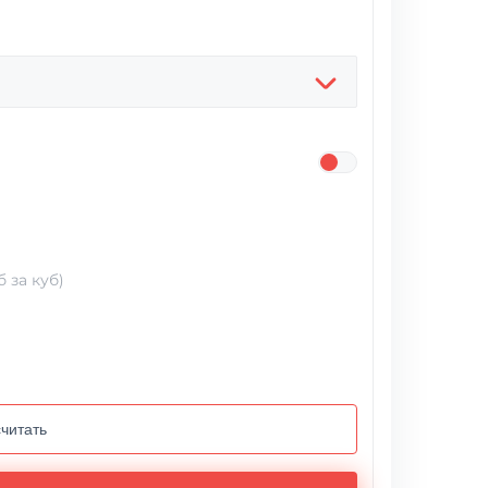
 за куб)
читать