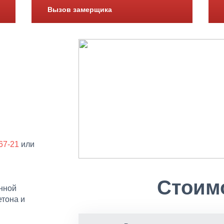
Вызов замерщика
-67-21
или
Стоим
онной
етона и