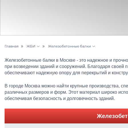
Главная
ЖБИ
Железобетонные балки
Бетон и раствор
Панели стеновые железобетонные
Железобетонные балки в Москве - это надежное и прочн
Цементный раствор
Непроходные каналы ЖБИ
при возведении зданий и сооружений. Благодаря своей п
обеспечивают надежную опору для перекрытий и констру
Щебень
Трубы ЖБИ
В городе Москва можно найти крупные производства, с
Песок
Асбестоцементные трубы
различных размеров и форм. Этот материал широко испол
обеспечивая безопасность и долговечность зданий.
Грунт
Упоры бетонные
Керамзит
Подушки опорные
Железобет
Металлопрокат
Железобетонные плиты