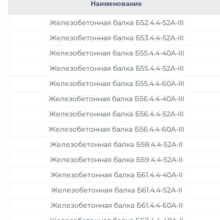
Наименование
Асфальтобетонные смеси
Перемычки
Железобетонная балка Б52.4.4-52A-III
Железобетонная балка Б53.4.4-52A-III
Цемент
Лестничные марши железобетонные
Железобетонная балка Б55.4.4-40A-III
Продажа противогололёдных реагентов
Лестничные ступени ЛС
Железобетонная балка Б55.4.4-52A-III
Железобетонная балка Б55.4.4-60A-III
Услуги
Лестницы железобетонные
Железобетонная балка Б56.4.4-40A-III
Вторичные материалы
Блоки фундаментные бетонные ФБС
Железобетонная балка Б56.4.4-52A-III
Стеновые материалы
Забивные ЖБИ сваи
Железобетонная балка Б56.4.4-60A-III
Железобетонная балка Б58.4.4-52A-II
Опоры освещения
Железобетонная балка Б59.4.4-52А-II
Водоотводные лотки
Железобетонная балка Б61.4.4-40А-II
Железобетонная балка Б61.4.4-52А-II
Железобетонные кольца
Железобетонная балка Б61.4.4-60A-II
Бетонные заборы