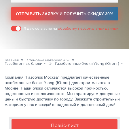
ОТПРАВИТЬ ЗАЯВКУ И ПОЛУЧИТЬ СКИДКУ 30%
Я даю согласие на
обработку персональных данных
Главная
Стеновые материалы
Газобетонные блоки
Газобетонные блоки Ytong (Ютонг)
Бетон и раствор
Керамоблоки
Газобетонные блоки Забудова
Компания "Газоблок Москва" предлагает качественные
Цементный раствор
Пеноблоки
Газобетонные блоки Белорусский БЦК
газобетонные блоки Ytong (Ютонг) для строительства в
Москве. Наши блоки отличаются высокой прочностью,
Щебень
надежностью и экологичностью. Мы гарантируем доступные
Продажа кирпичей
Газобетонные блоки Бонолит
цены и быструю доставку по городу. Закажите строительный
Песок
материал у нас и создайте надежный и долговечный дом!
Газобетон АЭРОК
Грунт
Газобетон ЕАБ
Прайс-лист
Керамзит