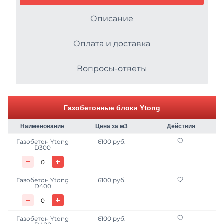
Газобетон H+H
Описание
ЖБИ
Газобетонные блоки ЛСР
Металлопрокат
Оплата и доставка
Газобетонные блоки СК
Асфальтобетонные смеси
Вопросы-ответы
U блоки
Цемент
Газобетон ПАЗ-гребень
Газобетонные блоки Ytong
Продажа противогололёдных реагентов
Газобетонные блоки Могилевский
Наименование
Цена за м3
Действия
Услуги
Газосиликатные блоки
Газобетон Ytong
6100 руб.
D300
Вторичные материалы
Газобетон Ytong
6100 руб.
D400
Газобетон Ytong
6100 руб.