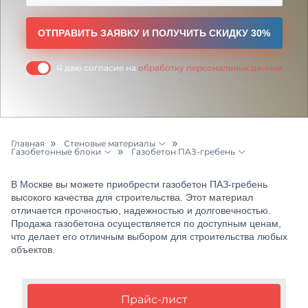
ОТПРАВИТЬ ЗАЯВКУ И ПОЛУЧИТЬ СКИДКУ 30%
Я даю согласие на
обработку персональных данных
Главная
Стеновые материалы
Газобетонные блоки
Газобетон ПАЗ-гребень
Бетон и раствор
Керамоблоки
Газобетонные блоки Забудова
В Москве вы можете приобрести газобетон ПАЗ-гребень
Цементный раствор
Пеноблоки
Газобетонные блоки Белорусский БЦК
высокого качества для строительства. Этот материал
отличается прочностью, надежностью и долговечностью.
Щебень
Продажа газобетона осуществляется по доступным ценам,
Продажа кирпичей
Газобетонные блоки Бонолит
что делает его отличным выбором для строительства любых
Песок
объектов.
Газобетон АЭРОК
Грунт
Газобетон ЕАБ
Прайс-лист
Керамзит