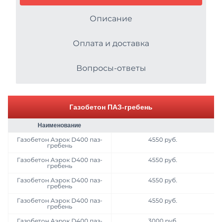
Газобетон H+H
Описание
ЖБИ
Газобетонные блоки ЛСР
Металлопрокат
Оплата и доставка
Газобетонные блоки СК
Асфальтобетонные смеси
Вопросы-ответы
U блоки
Цемент
Газобетонные блоки Ytong (Ютонг)
Газобетон ПАЗ-гребень
Продажа противогололёдных реагентов
Газобетонные блоки Могилевский
Наименование
Услуги
Газосиликатные блоки
Газобетон Аэрок D400 паз-
4550 руб.
гребень
Вторичные материалы
Газобетон Аэрок D400 паз-
4550 руб.
гребень
Газобетон Аэрок D400 паз-
4550 руб.
гребень
Газобетон Аэрок D400 паз-
4550 руб.
гребень
Газобетон Аэрок D400 паз-
3000 руб.