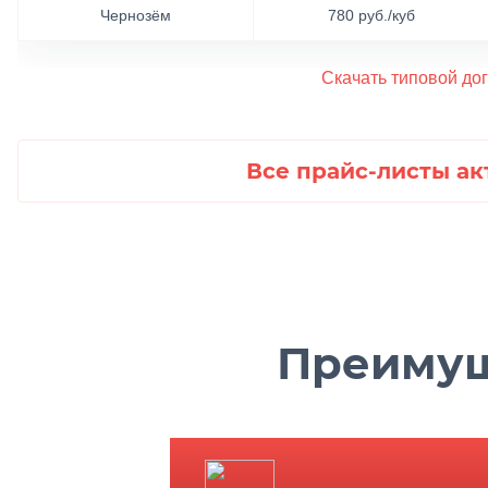
Чернозём
780 руб./куб
Скачать типовой до
Все прайс-листы ак
Преимущ