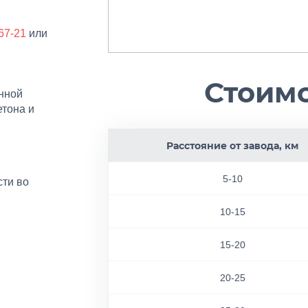
-67-21
или
Стоимо
онной
етона и
Расстояние от завода, км
5-10
ти во
10-15
15-20
20-25