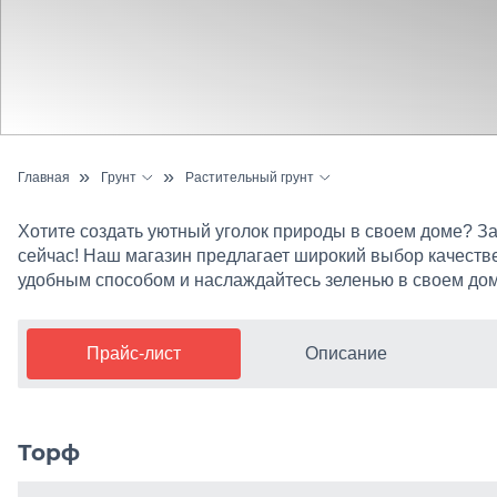
Главная
Грунт
Растительный грунт
Бетон и раствор
Садовый грунт
Хотите создать уютный уголок природы в своем доме? За
Цементный раствор
Чернозем
сейчас! Наш магазин предлагает широкий выбор качеств
удобным способом и наслаждайтесь зеленью в своем дом
Щебень
Торф
Песок
Торфогрунт
Прайс-лист
Описание
Керамзит
Строительная глина
ЖБИ
Торф
Металлопрокат