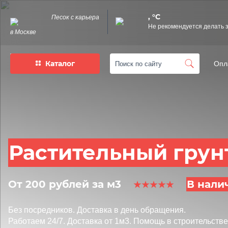
, °C
Песок с карьера
Не рекомендуется делать 
в Москве
Каталог
Опл
Растительный грунт
От 200 рублей за м3
В нали
Без посредников.
Доставка в день обращения.
Работаем 24/7.
Доставка от 1м3.
Помощь в строительстве