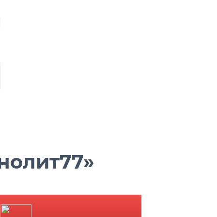
нолит77»