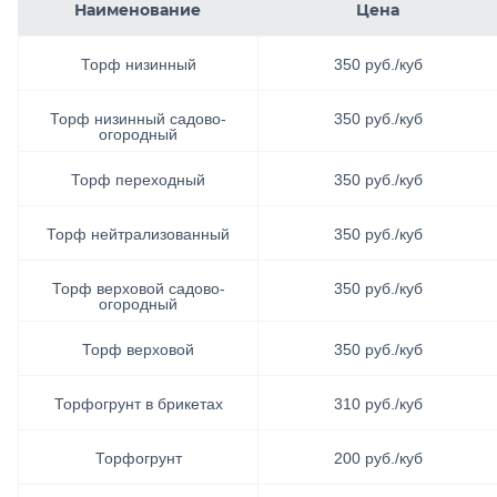
Наименование
Цена
Асфальтобетонные смеси
Торф низинный
350 руб./куб
Цемент
Торф низинный садово-
350 руб./куб
огородный
Продажа противогололёдных реагентов
Торф переходный
350 руб./куб
Услуги
Торф нейтрализованный
350 руб./куб
Вторичные материалы
Стеновые материалы
Торф верховой садово-
350 руб./куб
огородный
Торф верховой
350 руб./куб
Торфогрунт в брикетах
310 руб./куб
Торфогрунт
200 руб./куб