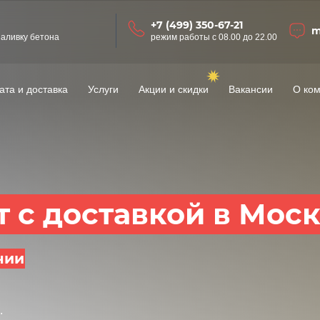
+7 (499) 350-67-21
m
заливку бетона
режим работы с 08.00 до 22.00
ата и доставка
Услуги
Акции и скидки
Вакансии
О ко
 с доставкой в Мос
чии
.