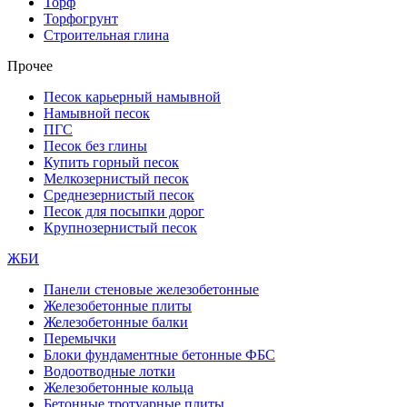
Торф
Торфогрунт
Строительная глина
Прочее
Песок карьерный намывной
Намывной песок
ПГС
Песок без глины
Купить горный песок
Мелкозернистый песок
Среднезернистый песок
Песок для посыпки дорог
Крупнозернистый песок
ЖБИ
Панели стеновые железобетонные
Железобетонные плиты
Железобетонные балки
Перемычки
Блоки фундаментные бетонные ФБС
Водоотводные лотки
Железобетонные кольца
Бетонные тротуарные плиты