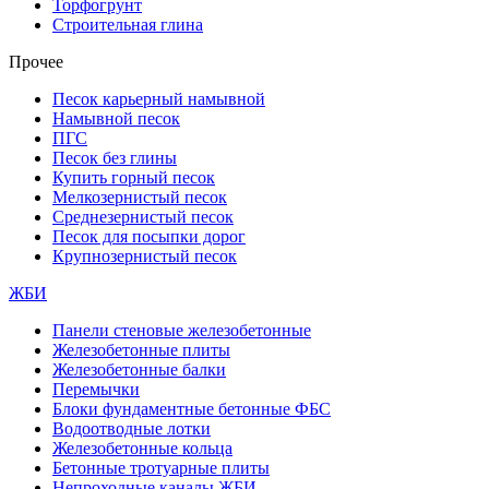
Торфогрунт
Строительная глина
Прочее
Песок карьерный намывной
Намывной песок
ПГС
Песок без глины
Купить горный песок
Мелкозернистый песок
Среднезернистый песок
Песок для посыпки дорог
Крупнозернистый песок
ЖБИ
Панели стеновые железобетонные
Железобетонные плиты
Железобетонные балки
Перемычки
Блоки фундаментные бетонные ФБС
Водоотводные лотки
Железобетонные кольца
Бетонные тротуарные плиты
Непроходные каналы ЖБИ