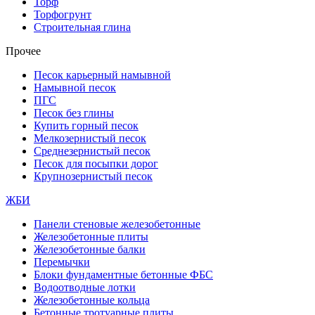
Торф
Торфогрунт
Строительная глина
Прочее
Песок карьерный намывной
Намывной песок
ПГС
Песок без глины
Купить горный песок
Мелкозернистый песок
Среднезернистый песок
Песок для посыпки дорог
Крупнозернистый песок
ЖБИ
Панели стеновые железобетонные
Железобетонные плиты
Железобетонные балки
Перемычки
Блоки фундаментные бетонные ФБС
Водоотводные лотки
Железобетонные кольца
Бетонные тротуарные плиты