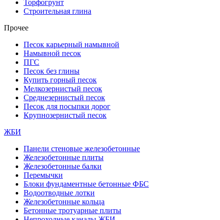
Торфогрунт
Строительная глина
Прочее
Песок карьерный намывной
Намывной песок
ПГС
Песок без глины
Купить горный песок
Мелкозернистый песок
Среднезернистый песок
Песок для посыпки дорог
Крупнозернистый песок
ЖБИ
Панели стеновые железобетонные
Железобетонные плиты
Железобетонные балки
Перемычки
Блоки фундаментные бетонные ФБС
Водоотводные лотки
Железобетонные кольца
Бетонные тротуарные плиты
Непроходные каналы ЖБИ