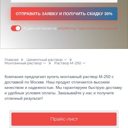
ОТПРАВИТЬ ЗАЯВКУ И ПОЛУЧИТЬ СКИДКУ 30%
Я даю согласие на
обработку персональных данных
Главная
Цементный раствор
Монтажный раствор
Раствор М-250
Бетон и раствор
Кладочный раствор
Раствор М-75
Компания предлагает купить монтажный раствор М-250 с
Щебень
Раствор М-100
доставкой по Москве. Наш продукт отличается высоким
качеством и надежностью. Мы гарантируем быструю доставку
Песок
и удобные условия оплаты. Заказывайте у нас и получите
Раствор М-150
отличный результат!
Грунт
Раствор М-200
Керамзит
Раствор М-50
Прайс-лист
ЖБИ