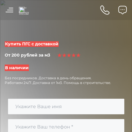
Песок
с
в
карьера
Москве
Купить ПГС с доставкой
От 200 рублей за м3
В наличии
Без посредников.
Доставка в день обращения.
Работаем 24/7.
Доставка от 1м3.
Помощь в строительстве.