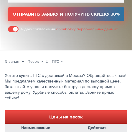
ОТПРАВИТЬ ЗАЯВКУ И ПОЛУЧИТЬ СКИДКУ 30%
Я даю согласие на
обработку персональных данных
Главная
Песок
ПГС
Бетон и раствор
Морской песок
Хотите купить ПГС с доставкой в Москве? Обращайтесь к нам!
Цементный раствор
Песок карьерный намывной
Мы предлагаем качественный материал по выгодной цене.
Заказывайте у нас и получите быструю доставку прямо к
вашему дому. Удобные способы оплаты. Звоните прямо
Щебень
Песок карьерный
сейчас!
Грунт
Карьерный песок
Цены на песок
Керамзит
Намывной песок
Наименование
Действия
ЖБИ
Речной песок