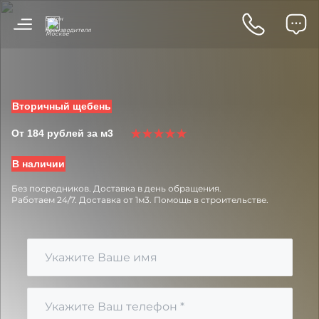
Бетон
от
в
производителя
Москве
Вторичный щебень
От 184 рублей за м3
В наличии
Без посредников.
Доставка в день обращения.
Работаем 24/7.
Доставка от 1м3.
Помощь в строительстве.