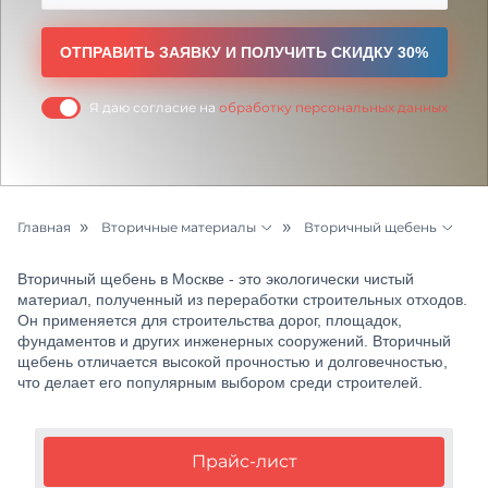
ОТПРАВИТЬ ЗАЯВКУ И ПОЛУЧИТЬ СКИДКУ 30%
Я даю согласие на
обработку персональных данных
Главная
Вторичные материалы
Вторичный щебень
Бетон и раствор
Бой бетона
Вторичный щебень в Москве - это экологически чистый
Цементный раствор
Асфальтовый бой
материал, полученный из переработки строительных отходов.
Он применяется для строительства дорог, площадок,
фундаментов и других инженерных сооружений. Вторичный
Щебень
Бой кирпича
щебень отличается высокой прочностью и долговечностью,
что делает его популярным выбором среди строителей.
Песок
Грунт
Прайс-лист
Керамзит