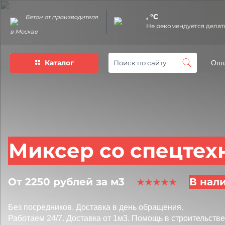
, °C
Бетон от производителя
Не рекомендуется делат
в Москве
Каталог
Опл
Миксер со спецтех
От 2250 рублей за м3
В нал
Без посредников.
Доставка в день обращения.
Работаем 24/7.
Доставка от 1м3.
Помощь в строительстве