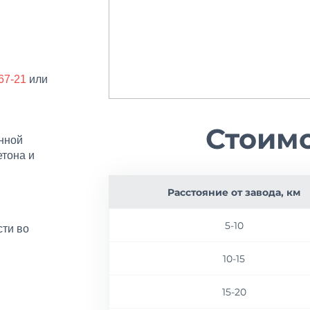
-67-21
или
Стоимо
онной
етона и
Расстояние от завода, км
5-10
ти во
10-15
15-20