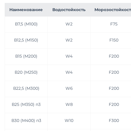
Наименование
Водостойкость
Морозостойкост
Асфальтобетонные смеси
Бетон М450 В35
В7,5 (М100)
W2
F75
Цемент
Бетон М500 (В40)
Продажа противогололёдных реагентов
Гидротехнический бетон
В12,5 (М150)
W2
F150
Услуги
Фибробетон
В15 (М200)
W4
F200
Вторичные материалы
ЦПС
В20 (М250)
W4
F200
Стеновые материалы
Пескобетон
В22,5 (М300)
W6
F200
Полимерный бетон
Шлакощелочной бетон
В25 (М350) п3
W8
F200
Мелкозернистый бетон
В30 (М400) п3
W10
F300
Самоуплотняющийся бетон