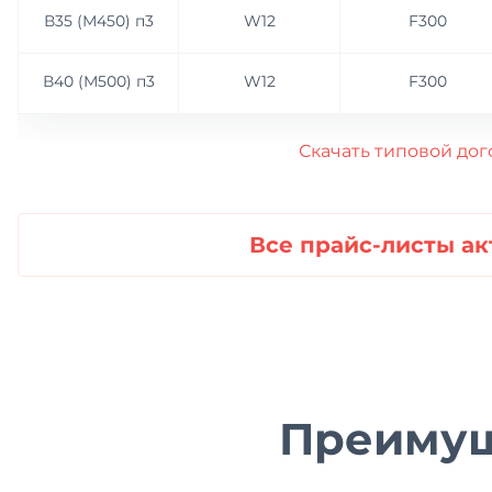
В35 (М450) п3
W12
F300
Бетон под МастерТоп
В40 (М500) п3
W12
F300
Сульфатостойкий бетон
Жаропрочный бетон
Скачать типовой дог
Тощий бетон
Бетон для стяжки
Все прайс-листы ак
Керамзитобетон
Преимущ