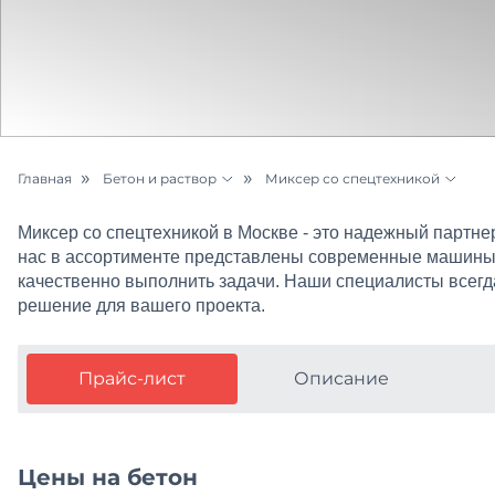
Главная
Бетон и раствор
Миксер со спецтехникой
Цементный раствор
Бетон М100
Миксер со спецтехникой в Москве - это надежный партне
Щебень
Бетон М150
нас в ассортименте представлены современные машины 
качественно выполнить задачи. Наши специалисты всегд
Песок
Бетон М200
решение для вашего проекта.
Грунт
Бетон М250
Прайс-лист
Описание
Керамзит
Бетон М300
ЖБИ
Бетон М350
Цены на бетон
Металлопрокат
Бетон М400